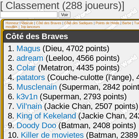
[ Classement (288 joueurs)]
Honneur
|
Ridicule
|
Côté des Braves
|
Côté des Sadiques
|
Points de Honte
|
Barbe
|
Tu
mouillés
|
Top lanceurs
Côté des Braves
1.
Magus
(Dieu, 4702 points)
2.
adream
(Leeloo, 4566 points)
3.
Colar
(Metatron, 4435 points)
4.
patators
(Couche-culotte (l'ange), 
5.
Musclenain
(Superman, 2842 point
6.
k3v1n
(Superman, 2793 points)
7.
Vil'nain
(Jackie Chan, 2507 points)
8.
King of Kekeland
(Jackie Chan, 24
9.
Doody Doo
(Batman, 2408 points)
10.
Killer de movietes
(Batman, 2389 