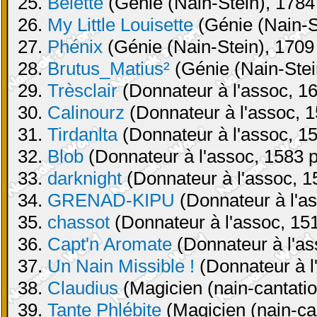
25.
Belette
(Génie (Nain-Stein), 1784 
26.
My Little Louisette
(Génie (Nain-St
27.
Phénix
(Génie (Nain-Stein), 1709 
28.
Brutus_Matius²
(Génie (Nain-Stei
29.
Trèsclair
(Donnateur à l'assoc, 16
30.
Calinourz
(Donnateur à l'assoc, 1
31.
Tirdanlta
(Donnateur à l'assoc, 15
32.
Blob
(Donnateur à l'assoc, 1583 p
33.
darknight
(Donnateur à l'assoc, 1
34.
GRENAD-KIPU
(Donnateur à l'as
35.
chassot
(Donnateur à l'assoc, 151
36.
Capt'n Aromate
(Donnateur à l'as
37.
Un Nain Missible !
(Donnateur à l
38.
Claudius
(Magicien (nain-cantatio
39.
Tante Phlébite
(Magicien (nain-can