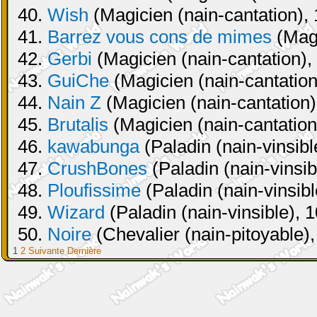
40.
Wish
(Magicien (nain-cantation), 
41.
Barrez vous cons de mimes
(Magi
42.
Gerbi
(Magicien (nain-cantation),
43.
GuiChe
(Magicien (nain-cantation
44.
Nain Z
(Magicien (nain-cantation)
45.
Brutalis
(Magicien (nain-cantation
46.
kawabunga
(Paladin (nain-vinsibl
47.
CrushBones
(Paladin (nain-vinsib
48.
Ploufissime
(Paladin (nain-vinsibl
49.
Wizard
(Paladin (nain-vinsible), 
50.
Noire
(Chevalier (nain-pitoyable),
1
2
Suivante
Dernière