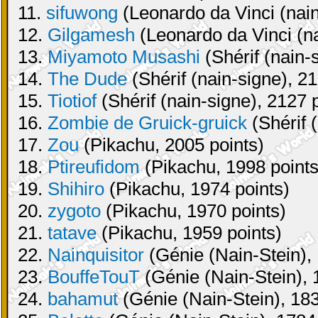
11.
sifuwong
(Leonardo da Vinci (nain
12.
Gilgamesh
(Leonardo da Vinci (na
13.
Miyamoto Musashi
(Shérif (nain-
14.
The Dude
(Shérif (nain-signe), 21
15.
Tiotiof
(Shérif (nain-signe), 2127 
16.
Zombie de Gruick-gruick
(Shérif 
17.
Zou
(Pikachu, 2005 points)
18.
Ptireufidom
(Pikachu, 1998 points
19.
Shihiro
(Pikachu, 1974 points)
20.
zygoto
(Pikachu, 1970 points)
21.
tatave
(Pikachu, 1959 points)
22.
Nainquisitor
(Génie (Nain-Stein), 
23.
BouffeTouT
(Génie (Nain-Stein), 
24.
bahamut
(Génie (Nain-Stein), 183