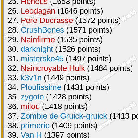
25.
Heneus
(1653 points)
26.
Leodagan
(1646 points)
27.
Pere Ducrasse
(1572 points)
28.
CrushBones
(1571 points)
29.
Nainfirme
(1535 points)
30.
darknight
(1526 points)
31.
misterske45
(1497 points)
32.
Naincroyable Hulk
(1484 points)
33.
k3v1n
(1449 points)
34.
Ploufissime
(1431 points)
35.
zygoto
(1428 points)
36.
milou
(1418 points)
37.
Zombie de Gruick-gruick
(1413 po
38.
primerie
(1409 points)
39.
Van H
(1397 points)