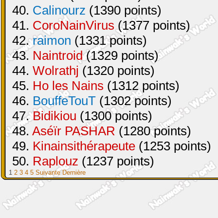
40.
Calinourz
(1390 points)
41.
CoroNainVirus
(1377 points)
42.
raimon
(1331 points)
43.
Naintroid
(1329 points)
44.
Wolrathj
(1320 points)
45.
Ho les Nains
(1312 points)
46.
BouffeTouT
(1302 points)
47.
Bidikiou
(1300 points)
48.
Aséïr PASHAR
(1280 points)
49.
Kinainsithérapeute
(1253 points)
50.
Raplouz
(1237 points)
1
2
3
4
5
Suivante
Dernière