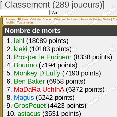
[ Classement (289 joueurs)]
Honneur
|
Ridicule
|
Côté des Braves
|
Côté des Sadiques
|
Points de Honte
|
Barbe
|
Tu
mouillés
|
Top lanceurs
Nombre de morts
1.
iehl
(18089 points)
2.
klaki
(10183 points)
3.
Prosper le Purineur
(8338 points)
4.
Bourino
(7194 points)
5.
Monkey D Luffy
(7190 points)
6.
Ben Baker
(6958 points)
7.
MaDaRa UchIhA
(6372 points)
8.
Magus
(5242 points)
9.
GrosPouet
(4423 points)
10.
astacus
(3531 points)