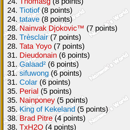
24.
Thomasg
(8 points)
24.
Tiotiof
(8 points)
24.
tatave
(8 points)
28.
Nainvak Djokovic™
(7 points)
28.
Trèsclair
(7 points)
28.
Tata Yoyo
(7 points)
31.
Dieudonain
(6 points)
31.
Galaad²
(6 points)
31.
sifuwong
(6 points)
31.
Colar
(6 points)
35.
Perial
(5 points)
35.
Nainponey
(5 points)
35.
King of Kekeland
(5 points)
38.
Brad Pitre
(4 points)
38.
TxH2O
(4 points)