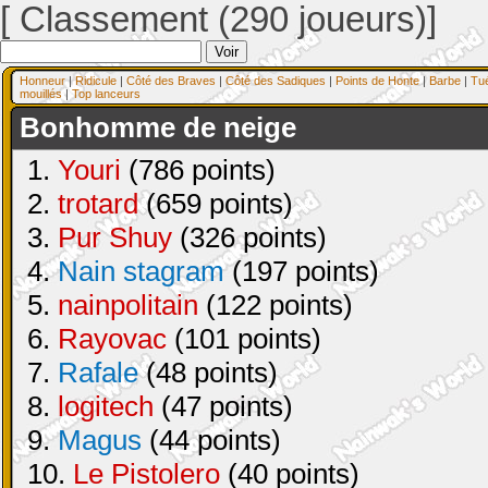
[ Classement (290 joueurs)]
Honneur
|
Ridicule
|
Côté des Braves
|
Côté des Sadiques
|
Points de Honte
|
Barbe
|
Tu
mouillés
|
Top lanceurs
Bonhomme de neige
1.
Youri
(786 points)
2.
trotard
(659 points)
3.
Pur Shuy
(326 points)
4.
Nain stagram
(197 points)
5.
nainpolitain
(122 points)
6.
Rayovac
(101 points)
7.
Rafale
(48 points)
8.
logitech
(47 points)
9.
Magus
(44 points)
10.
Le Pistolero
(40 points)