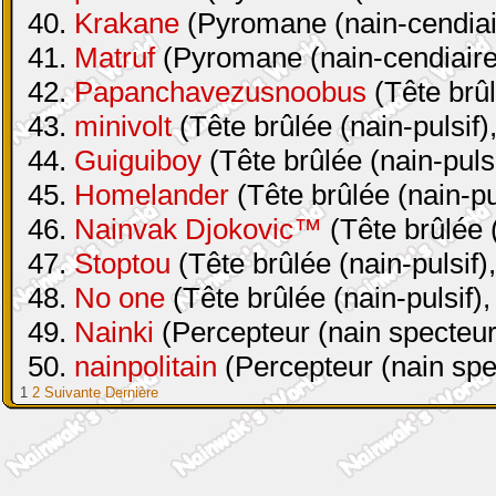
40.
Krakane
(Pyromane (nain-cendiair
41.
Matruf
(Pyromane (nain-cendiaire 
42.
Papanchavezusnoobus
(Tête brûl
43.
minivolt
(Tête brûlée (nain-pulsif)
44.
Guiguiboy
(Tête brûlée (nain-pulsi
45.
Homelander
(Tête brûlée (nain-pul
46.
Nainvak Djokovic™
(Tête brûlée (
47.
Stoptou
(Tête brûlée (nain-pulsif)
48.
No one
(Tête brûlée (nain-pulsif),
49.
Nainki
(Percepteur (nain specteur
50.
nainpolitain
(Percepteur (nain spe
1
2
Suivante
Dernière