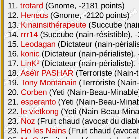
11.
trotard
(Gnome, -2181 points)
12.
Heneus
(Gnome, -2120 points)
13.
Kinainsithérapeute
(Succube (nain-
14.
rrr14
(Succube (nain-résistible), 
15.
Leodagan
(Dictateur (nain-périali
16.
konic
(Dictateur (nain-périaliste),
17.
LinK²
(Dictateur (nain-périaliste),
18.
Aséïr PASHAR
(Terroriste (Nain-t
19.
Tony Montanain
(Terroriste (Nain-
20.
Corben
(Yeti (Nain-Beau-Minable)
21.
esperanto
(Yeti (Nain-Beau-Minabl
22.
le vietkong
(Yeti (Nain-Beau-Minab
23.
Noz
(Fruit chaud (avocat du diabl
23.
Ho les Nains
(Fruit chaud (avocat