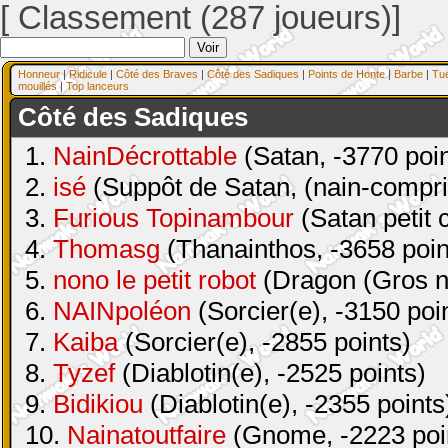
[ Classement (287 joueurs)]
Honneur
|
Ridicule
|
Côté des Braves
|
Côté des Sadiques
|
Points de Honte
|
Barbe
|
Tu
mouillés
|
Top lanceurs
Côté des Sadiques
1.
NainDécrottable
(Satan, -3770 poin
2.
isé
(Suppôt de Satan, (nain-compri
3.
Furious Topinambour
(Satan petit 
4.
Thomasg
(Thanainthos, -3658 poin
5.
nono le petit robot
(Dragon (Gros na
6.
NAINpoléon
(Sorcier(e), -3150 poi
7.
Kaiba
(Sorcier(e), -2855 points)
8.
Tyzef
(Diablotin(e), -2525 points)
9.
Bidikiou
(Diablotin(e), -2355 points
10.
Nainatoutfaire
(Gnome, -2223 poi