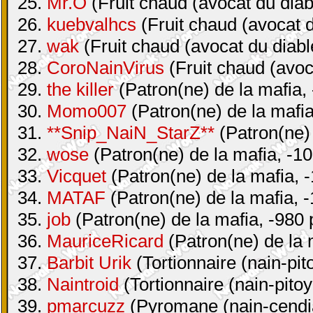
25.
Mr.O
(Fruit chaud (avocat du diab
26.
kuebvalhcs
(Fruit chaud (avocat d
27.
wak
(Fruit chaud (avocat du diabl
28.
CoroNainVirus
(Fruit chaud (avoc
29.
the killer
(Patron(ne) de la mafia, 
30.
Momo007
(Patron(ne) de la mafia
31.
**Snip_NaiN_StarZ**
(Patron(ne) 
32.
wose
(Patron(ne) de la mafia, -10
33.
Vicquet
(Patron(ne) de la mafia, -
34.
MATAF
(Patron(ne) de la mafia, -
35.
job
(Patron(ne) de la mafia, -980 
36.
MauriceRicard
(Patron(ne) de la 
37.
Barbit Urik
(Tortionnaire (nain-pit
38.
Naintroid
(Tortionnaire (nain-pitoy
39.
pmarcuzz
(Pyromane (nain-cendia