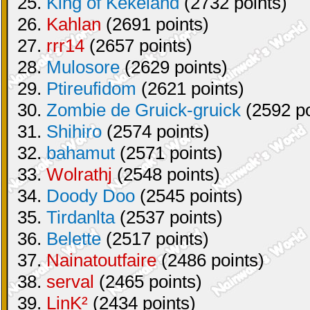
25.
King of Kekeland
(2732 points)
26.
Kahlan
(2691 points)
27.
rrr14
(2657 points)
28.
Mulosore
(2629 points)
29.
Ptireufidom
(2621 points)
30.
Zombie de Gruick-gruick
(2592 po
31.
Shihiro
(2574 points)
32.
bahamut
(2571 points)
33.
Wolrathj
(2548 points)
34.
Doody Doo
(2545 points)
35.
Tirdanlta
(2537 points)
36.
Belette
(2517 points)
37.
Nainatoutfaire
(2486 points)
38.
serval
(2465 points)
39.
LinK²
(2434 points)