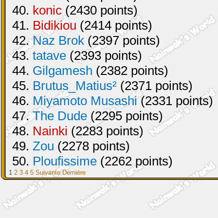
40.
konic
(2430 points)
41.
Bidikiou
(2414 points)
42.
Naz Brok
(2397 points)
43.
tatave
(2393 points)
44.
Gilgamesh
(2382 points)
45.
Brutus_Matius²
(2371 points)
46.
Miyamoto Musashi
(2331 points)
47.
The Dude
(2295 points)
48.
Nainki
(2283 points)
49.
Zou
(2278 points)
50.
Ploufissime
(2262 points)
1
2
3
4
5
Suivante
Dernière