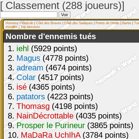
[ Classement (288 joueurs)]
Honneur
|
Ridicule
|
Côté des Braves
|
Côté des Sadiques
|
Points de Honte
|
Barbe
|
Tu
mouillés
|
Top lanceurs
Nombre d'ennemis tués
1.
iehl
(5929 points)
2.
Magus
(4778 points)
3.
adream
(4674 points)
4.
Colar
(4517 points)
5.
isé
(4365 points)
6.
patators
(4223 points)
7.
Thomasg
(4198 points)
8.
NainDécrottable
(4035 points)
9.
Prosper le Purineur
(3865 points)
10.
MaDaRa UchIhA
(3784 points)