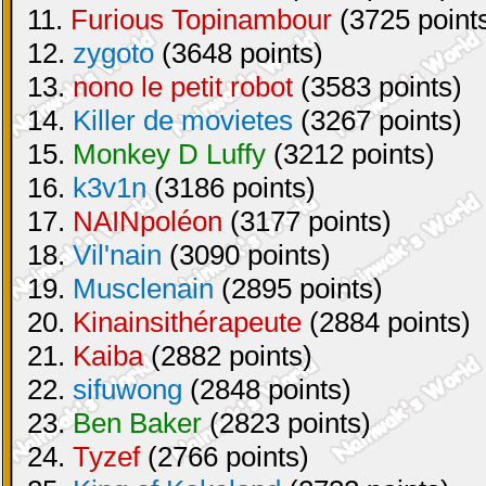
11.
Furious Topinambour
(3725 point
12.
zygoto
(3648 points)
13.
nono le petit robot
(3583 points)
14.
Killer de movietes
(3267 points)
15.
Monkey D Luffy
(3212 points)
16.
k3v1n
(3186 points)
17.
NAINpoléon
(3177 points)
18.
Vil'nain
(3090 points)
19.
Musclenain
(2895 points)
20.
Kinainsithérapeute
(2884 points)
21.
Kaiba
(2882 points)
22.
sifuwong
(2848 points)
23.
Ben Baker
(2823 points)
24.
Tyzef
(2766 points)