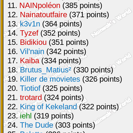
11.
NAINpoléon
(385 points)
12.
Nainatoutfaire
(371 points)
13.
k3v1n
(364 points)
14.
Tyzef
(352 points)
15.
Bidikiou
(351 points)
16.
Vil'nain
(342 points)
17.
Kaiba
(334 points)
18.
Brutus_Matius²
(330 points)
19.
Killer de movietes
(326 points)
20.
Tiotiof
(325 points)
21.
trotard
(324 points)
22.
King of Kekeland
(322 points)
23.
iehl
(319 points)
24.
The Dude
(303 points)