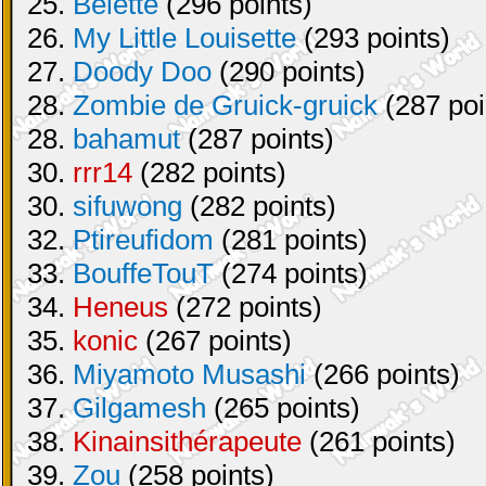
25.
Belette
(296 points)
26.
My Little Louisette
(293 points)
27.
Doody Doo
(290 points)
28.
Zombie de Gruick-gruick
(287 poi
28.
bahamut
(287 points)
30.
rrr14
(282 points)
30.
sifuwong
(282 points)
32.
Ptireufidom
(281 points)
33.
BouffeTouT
(274 points)
34.
Heneus
(272 points)
35.
konic
(267 points)
36.
Miyamoto Musashi
(266 points)
37.
Gilgamesh
(265 points)
38.
Kinainsithérapeute
(261 points)
39.
Zou
(258 points)