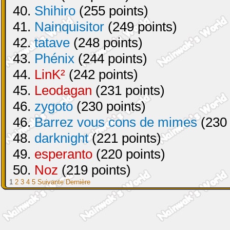
40.
Shihiro
(255 points)
41.
Nainquisitor
(249 points)
42.
tatave
(248 points)
43.
Phénix
(244 points)
44.
LinK²
(242 points)
45.
Leodagan
(231 points)
46.
zygoto
(230 points)
46.
Barrez vous cons de mimes
(230 
48.
darknight
(221 points)
49.
esperanto
(220 points)
50.
Noz
(219 points)
1
2
3
4
5
Suivante
Dernière