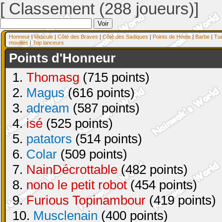
[ Classement (288 joueurs)]
Honneur
|
Ridicule
|
Côté des Braves
|
Côté des Sadiques
|
Points de Honte
|
Barbe
|
Tu
mouillés
|
Top lanceurs
Points d'Honneur
1.
Thomasg
(715 points)
2.
Magus
(616 points)
3.
adream
(587 points)
4.
isé
(525 points)
5.
patators
(514 points)
6.
Colar
(509 points)
7.
NainDécrottable
(482 points)
8.
nono le petit robot
(454 points)
9.
Furious Topinambour
(419 points)
10.
Musclenain
(400 points)