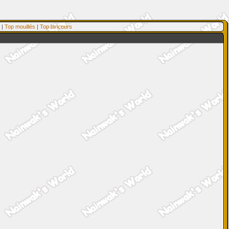
|
Top mouillés
|
Top lanceurs