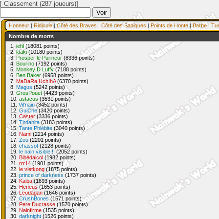
[ Classement (287 joueurs)]
Honneur
|
Ridicule
|
Côté des Braves
|
Côté des Sadiques
|
Points de Honte
|
Barbe
|
Tu
Nombre de morts
1.
iehl
(18081 points)
2.
klaki
(10180 points)
3.
Prosper le Purineur
(8336 points)
4.
Bourino
(7192 points)
5.
Monkey D Luffy
(7188 points)
6.
Ben Baker
(6958 points)
7.
MaDaRa UchIhA
(6370 points)
8.
Magus
(5242 points)
9.
GrosPouet
(4423 points)
10.
astacus
(3531 points)
11.
Vil'nain
(3452 points)
12.
GuiChe
(3420 points)
13.
Caster
(3336 points)
14.
Tirdanlta
(3183 points)
15.
Tante Phlébite
(3040 points)
16.
Nami
(2214 points)
17.
Zou
(2201 points)
18.
chassot
(2128 points)
19.
le nain visible!!!
(2052 points)
20.
Bibédalcol
(1982 points)
21.
rrr14
(1901 points)
22.
le vietkong
(1875 points)
23.
prince of darkness
(1737 points)
24.
Kaiba
(1693 points)
25.
Heneus
(1653 points)
26.
Leodagan
(1646 points)
27.
CrushBones
(1571 points)
28.
Pere Ducrasse
(1570 points)
29.
Nainfirme
(1535 points)
30.
darknight
(1526 points)