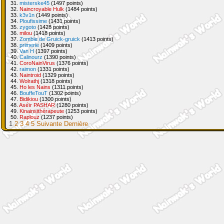
31.
misterske45
(1497 points)
32.
Naincroyable Hulk
(1484 points)
33.
k3v1n
(1449 points)
34.
Ploufissime
(1431 points)
35.
zygoto
(1428 points)
36.
milou
(1418 points)
37.
Zombie de Gruick-gruick
(1413 points)
38.
primerie
(1409 points)
39.
Van H
(1397 points)
40.
Calinourz
(1390 points)
41.
CoroNainVirus
(1376 points)
42.
raimon
(1331 points)
43.
Naintroid
(1329 points)
44.
Wolrathj
(1318 points)
45.
Ho les Nains
(1311 points)
46.
BouffeTouT
(1302 points)
47.
Bidikiou
(1300 points)
48.
Aséïr PASHAR
(1280 points)
49.
Kinainsithérapeute
(1253 points)
50.
Raplouz
(1237 points)
1
2
3
4
5
Suivante
Dernière