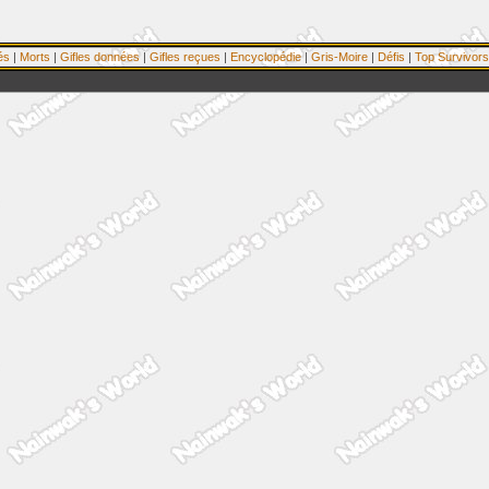
és
|
Morts
|
Gifles données
|
Gifles reçues
|
Encyclopédie
|
Gris-Moire
|
Défis
|
Top Survivors