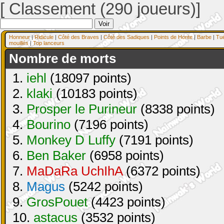
[ Classement (290 joueurs)]
Honneur
|
Ridicule
|
Côté des Braves
|
Côté des Sadiques
|
Points de Honte
|
Barbe
|
Tu
mouillés
|
Top lanceurs
Nombre de morts
1.
iehl
(18097 points)
2.
klaki
(10183 points)
3.
Prosper le Purineur
(8338 points)
4.
Bourino
(7196 points)
5.
Monkey D Luffy
(7191 points)
6.
Ben Baker
(6958 points)
7.
MaDaRa UchIhA
(6372 points)
8.
Magus
(5242 points)
9.
GrosPouet
(4423 points)
10.
astacus
(3532 points)