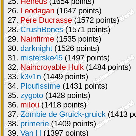
25.
Heneus
(1654 points)
26.
Leodagan
(1647 points)
27.
Pere Ducrasse
(1572 points)
28.
CrushBones
(1571 points)
29.
Nainfirme
(1535 points)
30.
darknight
(1526 points)
31.
misterske45
(1497 points)
32.
Naincroyable Hulk
(1484 points)
33.
k3v1n
(1449 points)
34.
Ploufissime
(1431 points)
35.
zygoto
(1428 points)
36.
milou
(1418 points)
37.
Zombie de Gruick-gruick
(1413 po
38.
primerie
(1409 points)
39.
Van H
(1397 points)