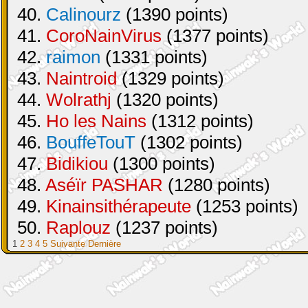
40.
Calinourz
(1390 points)
41.
CoroNainVirus
(1377 points)
42.
raimon
(1331 points)
43.
Naintroid
(1329 points)
44.
Wolrathj
(1320 points)
45.
Ho les Nains
(1312 points)
46.
BouffeTouT
(1302 points)
47.
Bidikiou
(1300 points)
48.
Aséïr PASHAR
(1280 points)
49.
Kinainsithérapeute
(1253 points)
50.
Raplouz
(1237 points)
1
2
3
4
5
Suivante
Dernière