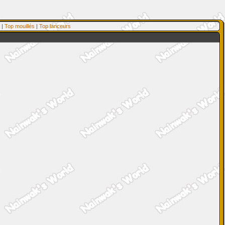
|
Top mouillés
|
Top lanceurs