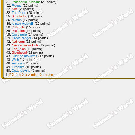
31.
Prosper le Purineur
(21 points)
32.
Floggy
(20 points)
32.
Noz
(20 points)
32.
The Dude
(20 points)
35.
Scoobidoo
(18 points)
36.
raimon
(17 points)
36.
le nain visible!!!
(17 points)
38.
PaTaTTe
(15 points)
39.
Pression
(14 points)
39.
Coccinella
(14 points)
39.
Drow Ranger
(14 points)
42.
Naincom
(13 points)
43.
Naincroyable Hulk
(12 points)
43.
Zeff_2.0b
(12 points)
43.
Bibédalcol
(12 points)
43.
Killer de movietes
(12 points)
43.
Wish
(12 points)
48.
Fedayin
(11 points)
49.
Tirdanlta
(10 points)
50.
Deathscythe
(9 points)
1
2
3
4
5
Suivante
Dernière