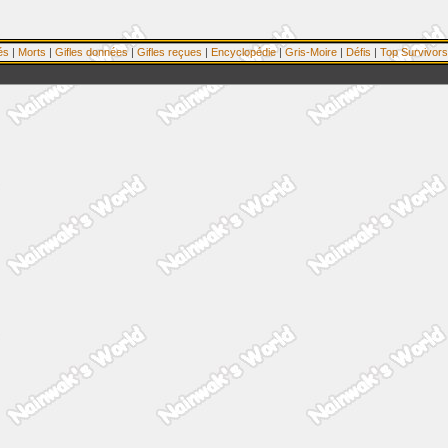
és
|
Morts
|
Gifles données
|
Gifles reçues
|
Encyclopédie
|
Gris-Moire
|
Défis
|
Top Survivors