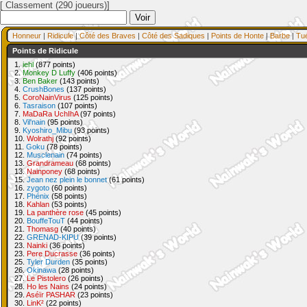
[ Classement (290 joueurs)]
Honneur
|
Ridicule
|
Côté des Braves
|
Côté des Sadiques
|
Points de Honte
|
Barbe
|
Tu
Points de Ridicule
1.
iehl
(877 points)
2.
Monkey D Luffy
(406 points)
3.
Ben Baker
(143 points)
4.
CrushBones
(137 points)
5.
CoroNainVirus
(125 points)
6.
Tasraison
(107 points)
7.
MaDaRa UchIhA
(97 points)
8.
Vil'nain
(95 points)
9.
Kyoshiro_Mibu
(93 points)
10.
Wolrathj
(92 points)
11.
Goku
(78 points)
12.
Musclenain
(74 points)
13.
Grandrameau
(68 points)
13.
Nainponey
(68 points)
15.
Jean nez plein le bonnet
(61 points)
16.
zygoto
(60 points)
17.
Phénix
(58 points)
18.
Kahlan
(53 points)
19.
La panthère rose
(45 points)
20.
BouffeTouT
(44 points)
21.
Thomasg
(40 points)
22.
GRENAD-KIPU
(39 points)
23.
Nainki
(36 points)
23.
Pere Ducrasse
(36 points)
25.
Tyler Durden
(35 points)
26.
Okinawa
(28 points)
27.
Le Pistolero
(26 points)
28.
Ho les Nains
(24 points)
29.
Aséïr PASHAR
(23 points)
30.
LinK²
(22 points)