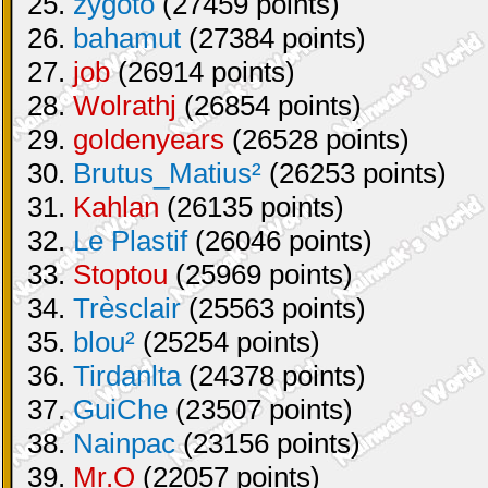
25.
zygoto
(27459 points)
26.
bahamut
(27384 points)
27.
job
(26914 points)
28.
Wolrathj
(26854 points)
29.
goldenyears
(26528 points)
30.
Brutus_Matius²
(26253 points)
31.
Kahlan
(26135 points)
32.
Le Plastif
(26046 points)
33.
Stoptou
(25969 points)
34.
Trèsclair
(25563 points)
35.
blou²
(25254 points)
36.
Tirdanlta
(24378 points)
37.
GuiChe
(23507 points)
38.
Nainpac
(23156 points)
39.
Mr.O
(22057 points)