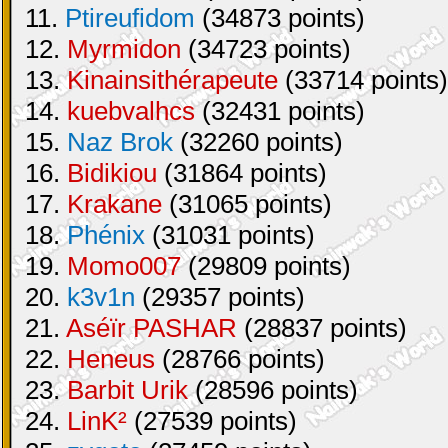
11.
Ptireufidom
(34873 points)
12.
Myrmidon
(34723 points)
13.
Kinainsithérapeute
(33714 points)
14.
kuebvalhcs
(32431 points)
15.
Naz Brok
(32260 points)
16.
Bidikiou
(31864 points)
17.
Krakane
(31065 points)
18.
Phénix
(31031 points)
19.
Momo007
(29809 points)
20.
k3v1n
(29357 points)
21.
Aséïr PASHAR
(28837 points)
22.
Heneus
(28766 points)
23.
Barbit Urik
(28596 points)
24.
LinK²
(27539 points)