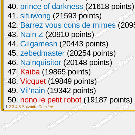
40.
prince of darkness
(21618 points)
41.
sifuwong
(21593 points)
42.
Barrez vous cons de mimes
(2095
43.
Nain Z
(20910 points)
44.
Gilgamesh
(20443 points)
45.
zebedmaster
(20254 points)
46.
Nainquisitor
(20148 points)
47.
Kaiba
(19865 points)
48.
Vicquet
(19849 points)
49.
Vil'nain
(19342 points)
50.
nono le petit robot
(19187 points)
1
2
3
4
5
Suivante
Dernière