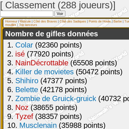
[ Classement (288 joueurs)]
Honneur
|
Ridicule
|
Côté des Braves
|
Côté des Sadiques
|
Points de Honte
|
Barbe
|
Tu
mouillés
|
Top lanceurs
Nombre de gifles données
1.
Colar
(92360 points)
2.
isé
(77920 points)
3.
NainDécrottable
(65508 points)
4.
Killer de movietes
(50472 points)
5.
Shihiro
(47377 points)
6.
Belette
(42178 points)
7.
Zombie de Gruick-gruick
(40732 po
8.
Noz
(38655 points)
9.
Tyzef
(38357 points)
10.
Musclenain
(35988 points)