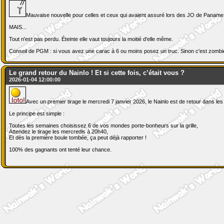
Mauvaise nouvelle pour celles et ceux qui avaient assuré lors des JO de Paname : 
MAIS...
Tout n'est pas perdu. Éteinte elle vaut toujours la moitié d'elle même.
Conseil de PGM : si vous avez une carac à 6 ou moins posez un truc. Sinon c'est zombiefi
Le grand retour du Nainlo ! Et si cette fois, c’était vous ?
2026-01-04 12:00:00
Avec un premier tirage le mercredi 7 janvier 2026, le Nainlo est de retour dans 
Le principe est simple :
Toutes les semaines choisissez 6 de vos mondes porte-bonheurs sur la grille,
Attendez le tirage les mercredis à 20h40,
Et dès la première boule tombée, ça peut déjà rapporter !
100% des gagnants ont tenté leur chance.