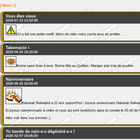
[ News ! ]
Vous êtes vieux
2026-07-13 13:52:00
On a fait une petite modif. Merci de vider votre cache pour en profiter.
Tabernacle !
2026-06-24 18:20:00
Bonne saint-Jean à tous. Bonne fête au Québec. Mangez pas trop de poutine
Nainniversaire
2026-05-25 16:00:00
Nainwak Reloaded a 22 ans aujourd'hui ! Joyeux anniversaire Nainwak Reloa
Et joyeux nainniversaire à celles et ceux qui sont tombé(e)s dans la cuvette le 25-05 de l
Allez voir dans vos bonnets ;)
Yo bande de nain·e·s dégénéré·e·s !
2026-02-07 19:05:00