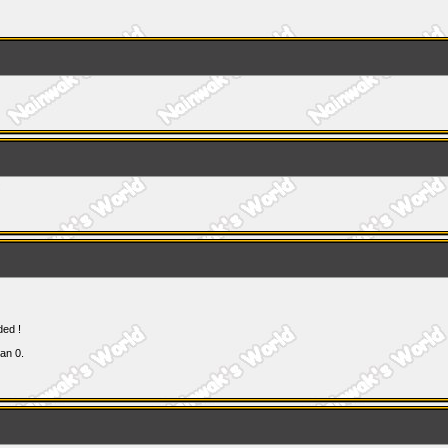
ded !
'an 0.